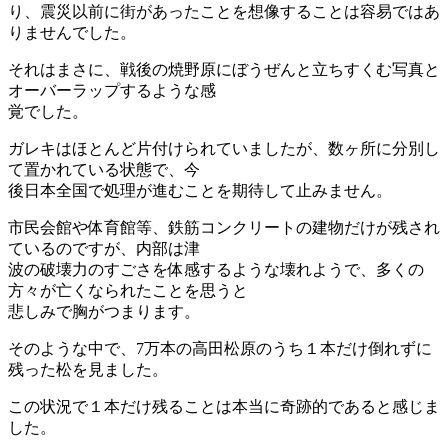
り、震災以前に街があったことを想像することは容易ではあ
りませんでした。
それはまさに、戦後の焼野原にぼうぜんと立ちすくむ写真と
オーバーラップするような感
覚でした。
ガレキはほとんど片付けられていましたが、数ヶ所に分別し
て置かれている状態で、今
後日本全国で処理が進むことを期待して止みません。
市民会館や体育館等、鉄筋コンクリートの建物だけが残され
ているのですが、内部は津
波の破壊力のすごさを体感するような壊れようで、多くの
方々が亡くなられたことを思うと
悲しみで胸がつまります。
そのような中で、7万本の高田松原のうち１本だけ倒れずに
残った松を見ました。
この状況で１本だけ残ることは本当に奇跡的であると感じま
した。