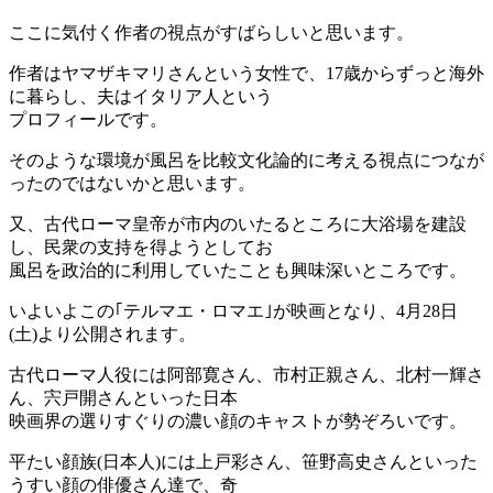
ここに気付く作者の視点がすばらしいと思います。
作者はヤマザキマリさんという女性で、17歳からずっと海外
に暮らし、夫はイタリア人という
プロフィールです。
そのような環境が風呂を比較文化論的に考える視点につなが
ったのではないかと思います。
又、古代ローマ皇帝が市内のいたるところに大浴場を建設
し、民衆の支持を得ようとしてお
風呂を政治的に利用していたことも興味深いところです。
いよいよこの｢テルマエ・ロマエ｣が映画となり、4月28日
(土)より公開されます。
古代ローマ人役には阿部寛さん、市村正親さん、北村一輝さ
ん、宍戸開さんといった日本
映画界の選りすぐりの濃い顔のキャストが勢ぞろいです。
平たい顔族(日本人)には上戸彩さん、笹野高史さんといった
うすい顔の俳優さん達で、奇