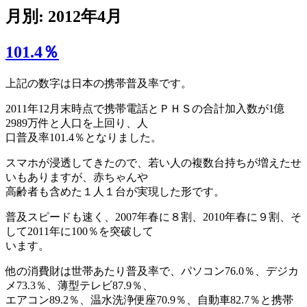
月別: 2012年4月
101.4％
上記の数字は日本の携帯普及率です。
2011年12月末時点で携帯電話とＰＨＳの合計加入数が1億
2989万件と人口を上回り、人
口普及率101.4％となりました。
スマホが浸透してきたので、若い人の複数台持ちが増えたせ
いもありますが、赤ちゃんや
高齢者も含めた１人１台が実現した形です。
普及スピードも速く、2007年春に８割、2010年春に９割、そ
して2011年に100％を突破して
います。
他の消費財は世帯あたり普及率で、パソコン76.0％、デジカ
メ73.3％、薄型テレビ87.9％、
エアコン89.2％、温水洗浄便座70.9％、自動車82.7％と携帯