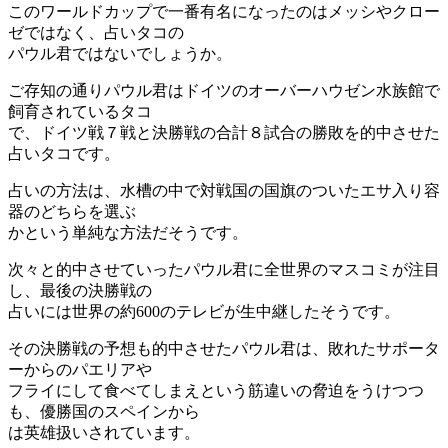
このワールドカップで一番有名になったのはメッシやクロー
ゼではなく、占いタコの
パウル君ではないでしょうか。
ご存知の通りパウル君はドイツのオーバーハウゼン水族館で
飼育されているタコ
で、ドイツ戦７戦と決勝戦の合計８試合の勝敗を的中させた
占いタコです。
占いの方法は、水槽の中で対戦国の国旗のついたエサ入り容
器のどちらを選ぶ
かという単純な方法だそうです。
次々と的中させていったパウル君に全世界のマスコミが注目
し、最後の決勝戦の
占いには世界の約600のテレビが生中継したそうです。
その決勝戦の予想も的中させたパウル君は、敗れたサポータ
ーからのパエリアや
フライにして食べてしまえという筋違いの脅迫をうけつつ
も、優勝国のスペインから
は英雄扱いされています。